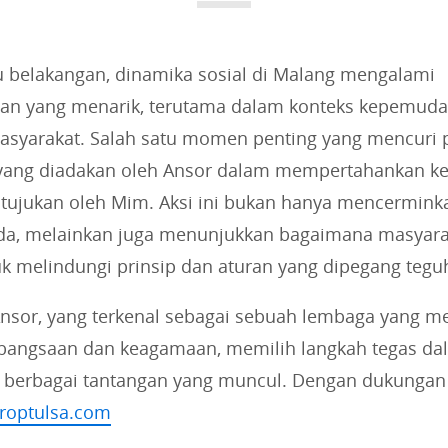
i
e
s
 belakangan, dinamika sosial di Malang mengalami
:
n yang menarik, terutama dalam konteks kepemud
syarakat. Salah satu momen penting yang mencuri 
 yang diadakan oleh Ansor dalam mempertahankan ke
 ditujukan oleh Mim. Aksi ini bukan hanya mencermin
a, melainkan juga menunjukkan bagaimana masyara
k melindungi prinsip dan aturan yang dipegang tegu
Ansor, yang terkenal sebagai sebuah lembaga yang 
 kebangsaan dan keagamaan, memilih langkah tegas d
berbagai tantangan yang muncul. Dengan dukungan
proptulsa.com