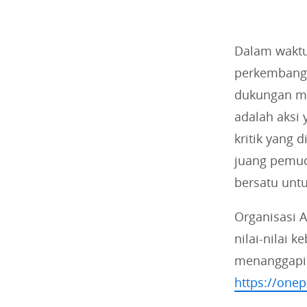
Dalam waktu
perkembanga
dukungan ma
adalah aksi
kritik yang
juang pemud
bersatu untu
Organisasi 
nilai-nilai
menanggapi 
https://one