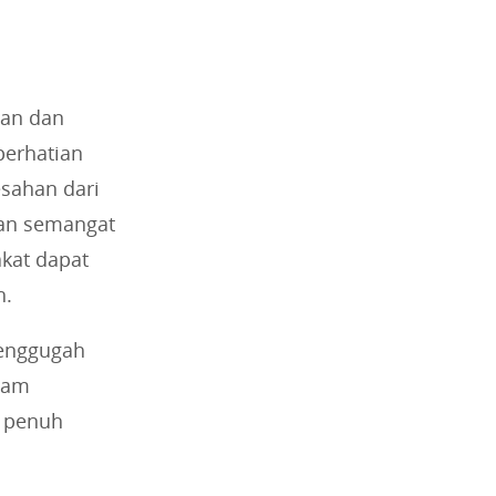
aan dan
perhatian
sahan dari
kan semangat
kat dapat
h.
menggugah
alam
 penuh