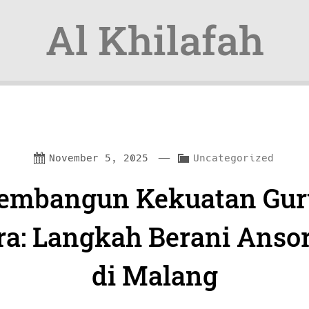
Al Khilafah
—
C
November 5, 2025
Uncategorized
a
embangun Kekuatan Gur
t
e
ra: Langkah Berani Ansor
g
di Malang
o
r